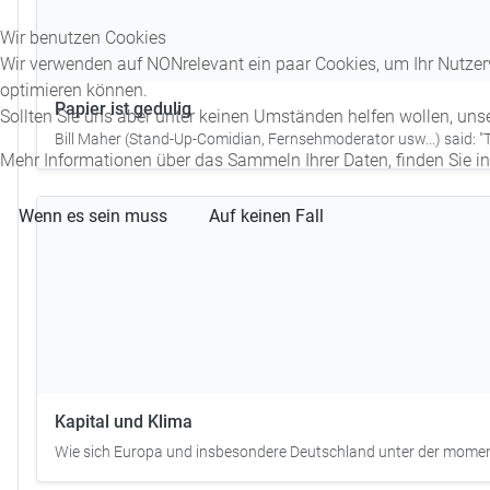
Wir benutzen Cookies
Wir verwenden auf NONrelevant ein paar Cookies, um Ihr Nutzerv
optimieren können.
Papier ist gedulig
Sollten Sie uns aber unter keinen Umständen helfen wollen, uns
Bill Maher (Stand-Up-Comidian, Fernsehmoderator usw...) said: "To m
Mehr Informationen über das Sammeln Ihrer Daten, finden Sie i
Wenn es sein muss
Auf keinen Fall
Kapital und Klima
Wie sich Europa und insbesondere Deutschland unter der momentan 