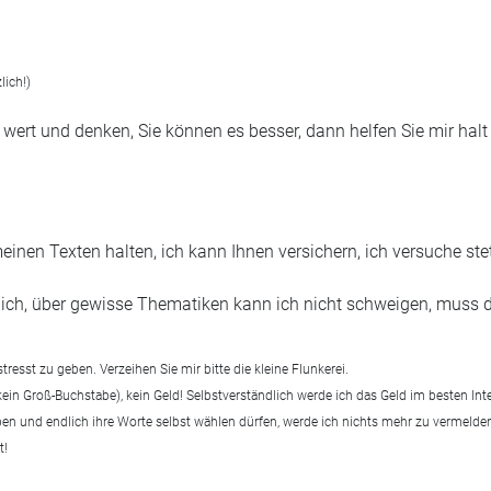
lich!)
 wert und denken, Sie können es besser, dann helfen Sie mir halt
nen Texten halten, ich kann Ihnen versichern, ich versuche stet
diglich, über gewisse Thematiken kann ich nicht schweigen, muss 
stresst zu geben. Verzeihen Sie mir bitte die kleine Flunkerei.
kein Groß-Buchstabe), kein Geld! Selbstverständlich werde ich das Geld im besten In
aben und endlich ihre Worte selbst wählen dürfen, werde ich nichts mehr zu vermelden
t!