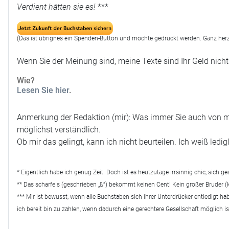
Verdient hätten sie es!
***
(Das ist übrignes ein Spenden-Button und möchte gedrückt werden. Ganz herz
Wenn Sie der Meinung sind, meine Texte sind Ihr Geld nicht
Wie?
Lesen Sie hier
.
Anmerkung der Redaktion (mir): Was immer Sie auch von mei
möglichst verständlich.
Ob mir das gelingt, kann ich nicht beurteilen. Ich weiß le
* Eigentlich habe ich genug Zeit. Doch ist es heutzutage irrsinnig chic, sich ge
** Das scharfe s (geschrieben „ß“) bekommt keinen Cent! Kein großer Bruder (
*** Mir ist bewusst, wenn alle Buchstaben sich ihrer Unterdrücker entledigt h
ich bereit bin zu zahlen, wenn dadurch eine gerechtere Gesellschaft möglich is