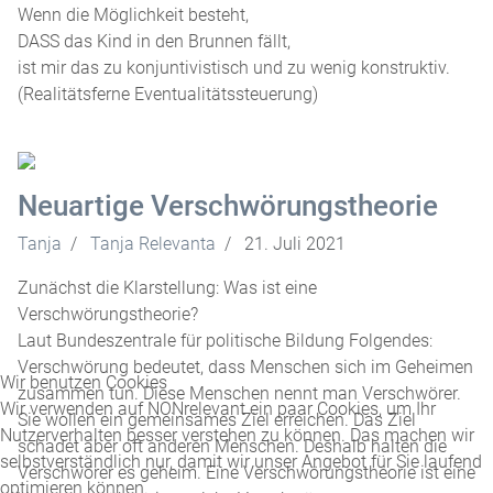
Wenn die Möglichkeit besteht,
DASS das Kind in den Brunnen fällt,
ist mir das zu konjuntivistisch und zu wenig konstruktiv.
(Realitätsferne Eventualitätssteuerung)
Neuartige Verschwörungstheorie
Tanja
Tanja Relevanta
21. Juli 2021
Zunächst die Klarstellung: Was ist eine
Verschwörungstheorie?
Laut Bundeszentrale für politische Bildung Folgendes:
Verschwörung bedeutet, dass Menschen sich im Geheimen
Wir benutzen Cookies
zusammen tun. Diese Menschen nennt man Verschwörer.
Wir verwenden auf NONrelevant ein paar Cookies, um Ihr
Sie wollen ein gemeinsames Ziel erreichen. Das Ziel
Nutzerverhalten besser verstehen zu können. Das machen wir
schadet aber oft anderen Menschen. Deshalb halten die
selbstverständlich nur, damit wir unser Angebot für Sie laufend
Verschwörer es geheim. Eine Verschwörungstheorie ist eine
optimieren können.