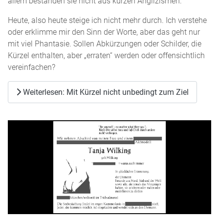
allem bestanden sie nicht aus kurzen Anglizismen.
Heute, also heute steige ich nicht mehr durch. Ich verstehe
oder erklimme mir den Sinn der Worte, aber das geht nur
mit viel Phantasie. Sollen Abkürzungen oder Schilder, die
Kürzel enthalten, aber „erraten“ werden oder offensichtlich
vereinfachen?
Weiterlesen: Mit Kürzel nicht unbedingt zum Ziel