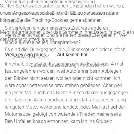
Vermutung über eine solche Verschwörung.
Sollten Sie uns aber unter keinen Umständen helfen wollen,
unser Angebot ausschließlich für SIE zu verbessern, dann
Danach die Aufdeckung: Verschwörer auf deutschen
können Sie die Tracking-Cookies gerne ablehnen.
Straßen.
Sie verfolgen ein gemeinsames Ziel, was anderen
Mehr Informationen über das Sammeln Ihrer Daten, finden Sie in
Menschen schadet, und sie halten dieses Ziel geheim. Wer
der Datenschutzerklärung.
sind sie, diese neuen Konspirativen?
Es sind die "Blinkgegner", die „Blinkskeptiker“ oder einfach
Wenn es sein muss
Auf keinen Fall
die „Blinkverweigerer“.
Innerhalb der letzten 5 Tage bin ich als Fußgänger 4-mal
Datenschutzerklärung
|
Impressum
fast angefahren worden, weil Autofahrer beim Abbiegen
den Blinker nicht setzen wollten oder nicht konnten. Ich
wäre sogar netterweise brav stehen geblieben. Aber weil
ich jedes Mal durch das Nicht-Blinken davon ausgegangen
bin, dass das Auto geradeaus fährt statt abzubiegen, ging
ich guten Mutes weiter und landete jedes Mal fast auf der
Motorhaube, gefolgt von wütenden Tiraden meinerseits.
Den Unfällen knapp entronnen, kam ich ins Grübeln.