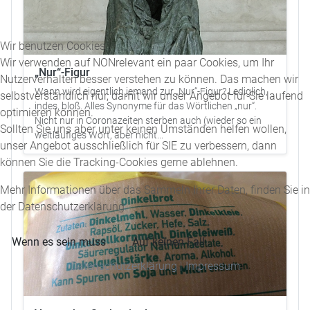
Wir benutzen Cookies
Wir verwenden auf NONrelevant ein paar Cookies, um Ihr
„Nur“-Figur
Nutzerverhalten besser verstehen zu können. Das machen wir
Wann wird eigentlich jemand zur „Nur“-Figur? Lediglich,
selbstverständlich nur, damit wir unser Angebot für Sie laufend
indes, bloß. Alles Synonyme für das Wörtlichen „nur“.
optimieren können.
Nicht nur in Coronazeiten sterben auch (wieder so ein
Sollten Sie uns aber unter keinen Umständen helfen wollen,
weitläufiges Wort, aber nicht...
unser Angebot ausschließlich für SIE zu verbessern, dann
können Sie die Tracking-Cookies gerne ablehnen.
Mehr Informationen über das Sammeln Ihrer Daten, finden Sie in
der Datenschutzerklärung.
Wenn es sein muss
Auf keinen Fall
Datenschutzerklärung
|
Impressum