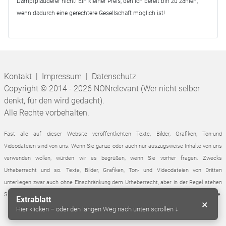
Dampfplauderer nicht! Ein kleiner Preis, den ich bereit bin zu zahlen,
wenn dadurch eine gerechtere Gesellschaft möglich ist!
Kontakt
|
Impressum
|
Datenschutz
Copyright © 2014 - 2026 NONrelevant (Wer nicht selber
denkt, für den wird gedacht).
Alle Rechte vorbehalten.
Fast alle auf dieser Website veröffentlichten Texte, Bilder, Grafiken, Ton-und
Videodateien sind von uns. Wenn Sie ganze oder auch nur auszugsweise Inhalte von uns
verwenden wollen, würden wir es begrüßen, wenn Sie vorher fragen. Zwecks
Urheberrecht und so.
Texte, Bilder, Grafiken, Ton- und Videodateien von Dritten
unterliegen zwar auch ohne Einschränkung dem Urheberrecht, aber in der Regel stehen
Sie frei zur Verfügung. Alle Quellen von Dritten sind von uns angegeben, ohne Ausnahme.
Extrablatt
×
Hier klicken – oder den langen Weg nach unten scrollen ↓