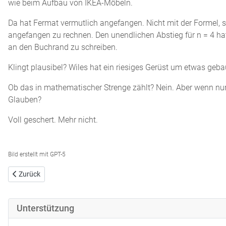
wie beim Aufbau von IKEA-Möbeln.
Da hat Fermat vermutlich angefangen. Nicht mit der Formel, s
angefangen zu rechnen. Den unendlichen Abstieg für n = 4 hat e
an den Buchrand zu schreiben.
Klingt plausibel? Wiles hat ein riesiges Gerüst um etwas geba
Ob das in mathematischer Strenge zählt? Nein. Aber wenn nur 
Glauben?
Voll geschert. Mehr nicht.
Bild erstellt mit GPT-5
Vorheriger Beitrag: Voll hinterfragt
Zurück
Unterstützung