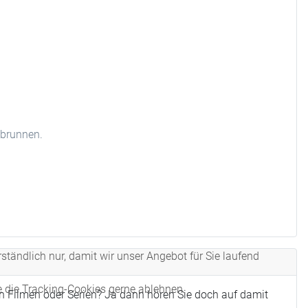
hbrunnen.
tändlich nur, damit wir unser Angebot für Sie laufend
e die Tracking-Cookies gerne ablehnen.
n Filmen oder Serien? Ja dann hören Sie doch auf damit