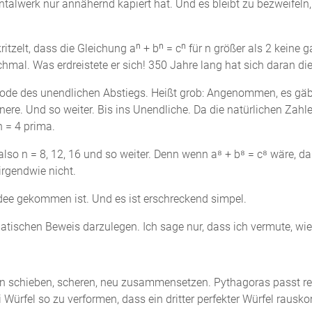
talwerk nur annähernd kapiert hat. Und es bleibt zu bezweifeln
tzelt, dass die Gleichung aⁿ + bⁿ = cⁿ für n größer als 2 keine
chmal. Was erdreistete er sich! 350 Jahre lang hat sich daran 
ethode des unendlichen Abstiegs. Heißt grob: Angenommen, es g
nere. Und so weiter. Bis ins Unendliche. Da die natürlichen Zahl
n = 4 prima.
lso n = 8, 12, 16 und so weiter. Denn wenn a⁸ + b⁸ = c⁸ wäre, dan
irgendwie nicht.
 Idee gekommen ist. Und es ist erschreckend simpel.
matischen Beweis darzulegen. Ich sage nur, dass ich vermute, wi
an schieben, scheren, neu zusammensetzen. Pythagoras passt rei
ei Würfel so zu verformen, dass ein dritter perfekter Würfel rau