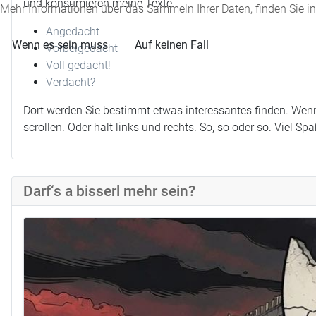
und konsumieren meine Texte.
Mehr Informationen über das Sammeln Ihrer Daten, finden Sie i
Angedacht
Wenn es sein muss
Auf keinen Fall
Vorbeigedacht
Voll gedacht!
Verdacht?
Dort werden Sie bestimmt etwas interessantes finden. Wenn
scrollen. Oder halt links und rechts. So, so oder so. Viel Spa
Darf‘s a bisserl mehr sein?