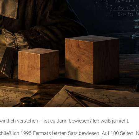
klich verstehen – ist es dann bewiesen? Ich weiß ja nicht.
hließlich 1995 Fermats letzten Satz bewiesen. Auf 100 Seiten. Nu