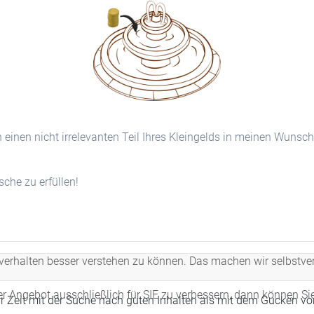
n einen nicht irrelevanten Teil Ihres Kleingelds in meinen Wunsc
he zu erfüllen!
erhalten besser verstehen zu können. Das machen wir selbstvers
er Angebot ausschließlich für SIE zu verbessern, dann können Si
r Zeit mit der Suche nach guten Inhalten als mit dem Gucken vo