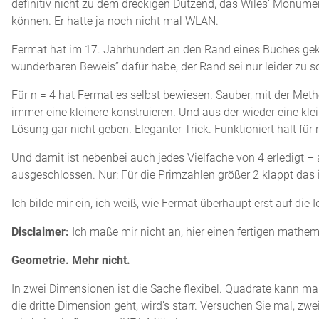
definitiv nicht zu dem dreckigen Dutzend, das Wiles’ Monumen
können. Er hatte ja noch nicht mal WLAN.
Fermat hat im 17. Jahrhundert an den Rand eines Buches gekri
wunderbaren Beweis” dafür habe, der Rand sei nur leider zu s
Für n = 4 hat Fermat es selbst bewiesen. Sauber, mit der M
immer eine kleinere konstruieren. Und aus der wieder eine klei
Lösung gar nicht geben. Eleganter Trick. Funktioniert halt für 
Und damit ist nebenbei auch jedes Vielfache von 4 erledigt – a
ausgeschlossen. Nur: Für die Primzahlen größer 2 klappt das 
Ich bilde mir ein, ich weiß, wie Fermat überhaupt erst auf die
Disclaimer:
Ich maße mir nicht an, hier einen fertigen mathe
Geometrie. Mehr nicht.
In zwei Dimensionen ist die Sache flexibel. Quadrate kann m
die dritte Dimension geht, wird’s starr. Versuchen Sie mal, zw