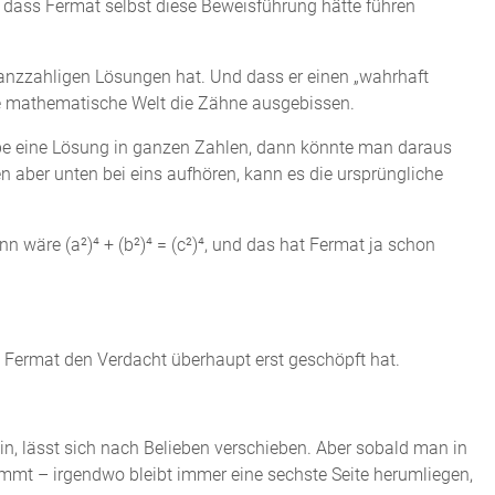
, dass Fermat selbst diese Beweisführung hätte führen
 ganzzahligen Lösungen hat. Und dass er einen „wahrhaft
die mathematische Welt die Zähne ausgebissen.
äbe eine Lösung in ganzen Zahlen, dann könnte man daraus
en aber unten bei eins aufhören, kann es die ursprüngliche
n wäre (a²)⁴ + (b²)⁴ = (c²)⁴, und das hat Fermat ja schon
e Fermat den Verdacht überhaupt erst geschöpft hat.
n, lässt sich nach Belieben verschieben. Aber sobald man in
skommt – irgendwo bleibt immer eine sechste Seite herumliegen,