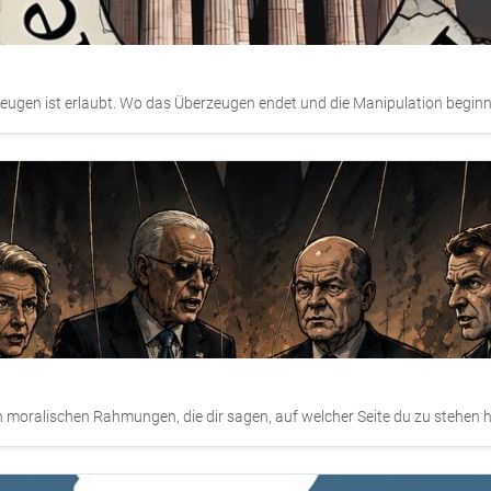
eugen ist erlaubt. Wo das Überzeugen endet und die Manipulation beginnt, 
. In moralischen Rahmungen, die dir sagen, auf welcher Seite du zu stehen has