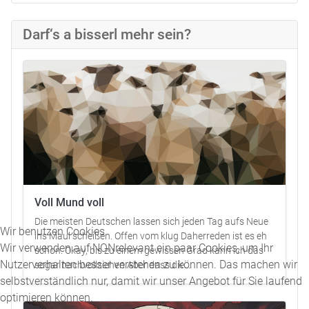
Darf‘s a bisserl mehr sein?
Voll Mund voll
Die meisten Deutschen lassen sich jeden Tag aufs Neue
Wir benutzen Cookies
ins Maul scheißen. Offen vom klug Daherreden ist es eh
Wir verwenden auf NONrelevant ein paar Cookies, um Ihr
schon. Okay, bis zu einem gewissen Grad kann ich das
Nutzerverhalten besser verstehen zu können. Das machen wir
sogar nachvollziehen.Aber dass die...
selbstverständlich nur, damit wir unser Angebot für Sie laufend
optimieren können.