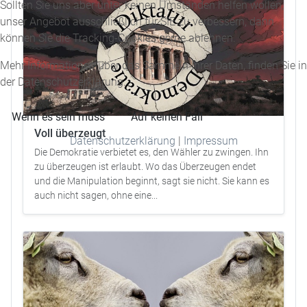
Sollten Sie uns aber unter keinen Umständen helfen wollen,
unser Angebot ausschließlich für SIE zu verbessern, dann
können Sie die Tracking-Cookies gerne ablehnen.
Mehr Informationen über das Sammeln Ihrer Daten, finden Sie in
der Datenschutzerklärung.
Wenn es sein muss
Auf keinen Fall
Voll überzeugt
Datenschutzerklärung
|
Impressum
Die Demokratie verbietet es, den Wähler zu zwingen. Ihn
zu überzeugen ist erlaubt. Wo das Überzeugen endet
und die Manipulation beginnt, sagt sie nicht. Sie kann es
auch nicht sagen, ohne eine...