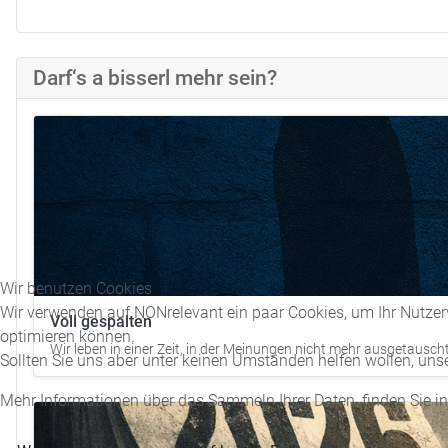
Darf‘s a bisserl mehr sein?
Wir benutzen Cookies
Wir verwenden auf NONrelevant ein paar Cookies, um Ihr Nutzerv
Voll gespalten
optimieren können.
Wir leben in einer Zeit, in der Meinungen nicht mehr ausgetauscht
Sollten Sie uns aber unter keinen Umständen helfen wollen, uns
Mehr Informationen über das Sammeln Ihrer Daten, finden Sie i