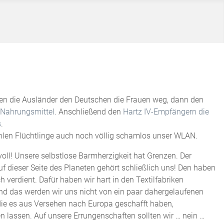
n die Ausländer den Deutschen die Frauen weg, dann den
 Nahrungsmittel
. Anschließend den
Hartz IV-Empfängern die
s
.
ehlen Flüchtlinge auch noch völlig schamlos unser WLAN.
voll! Unsere selbstlose Barmherzigkeit hat Grenzen. Der
f dieser Seite des Planeten gehört schließlich uns! Den haben
ch verdient. Dafür haben wir hart in den Textilfabriken
Und das werden wir uns nicht von ein paar dahergelaufenen
 die es aus Versehen nach Europa geschafft haben,
 lassen. Auf unsere Errungenschaften sollten wir … nein …