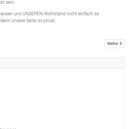
olz sein.
 lassen uns UNSEREN Wohlstand nicht einfach so
enn unsere Seite ist privat.
Nächster Beit
Weiter