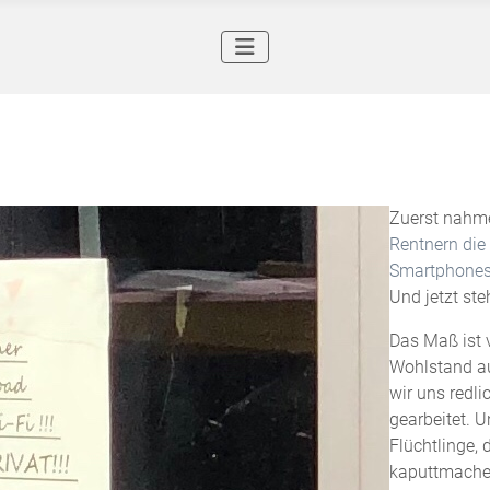
Zuerst nahme
Rentnern die
Smartphone
Und jetzt st
Das Maß ist 
Wohlstand au
wir uns redli
gearbeitet. 
Flüchtlinge,
kaputtmachen