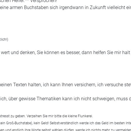
schen Helfer.** Versprochen!
meine armen Buchstaben sich irgendwann in Zukunft vielleicht e
lich!)
 wert und denken, Sie können es besser, dann helfen Sie mir halt
nen Texten halten, ich kann Ihnen versichern, ich versuche stet
diglich, über gewisse Thematiken kann ich nicht schweigen, muss 
stresst zu geben. Verzeihen Sie mir bitte die kleine Flunkerei.
kein Groß-Buchstabe), kein Geld! Selbstverständlich werde ich das Geld im besten In
aben und endlich ihre Worte selbst wählen dürfen, werde ich nichts mehr zu vermelden