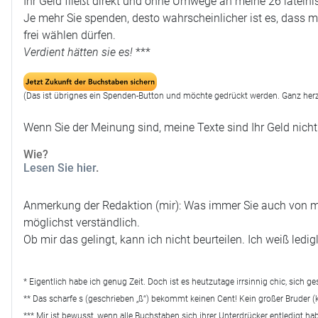
Ihr Geld fließt direkt und ohne Umwege an meine 26 lateini
Je mehr Sie spenden, desto wahrscheinlicher ist es, dass 
frei wählen dürfen.
Verdient hätten sie es!
***
(Das ist übrignes ein Spenden-Button und möchte gedrückt werden. Ganz herz
Wenn Sie der Meinung sind, meine Texte sind Ihr Geld nicht
Wie?
Lesen Sie hier
.
Anmerkung der Redaktion (mir): Was immer Sie auch von mei
möglichst verständlich.
Ob mir das gelingt, kann ich nicht beurteilen. Ich weiß le
* Eigentlich habe ich genug Zeit. Doch ist es heutzutage irrsinnig chic, sich ge
** Das scharfe s (geschrieben „ß“) bekommt keinen Cent! Kein großer Bruder (
*** Mir ist bewusst, wenn alle Buchstaben sich ihrer Unterdrücker entledigt h