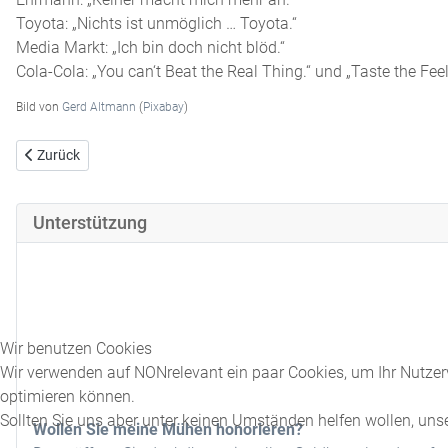
Toyota: „Nichts ist unmöglich … Toyota.“
Media Markt: „Ich bin doch nicht blöd.“
Cola-Cola: „You can‘t Beat the Real Thing.“ und „Taste the Feel
Bild von
Gerd Altmann
(
Pixabay
)
Vorheriger Beitrag: NONrelevante Zertifikate - Umweltverschmutzun
Zurück
Unterstützung
Wir benutzen Cookies
Wir verwenden auf NONrelevant ein paar Cookies, um Ihr Nutzerv
optimieren können.
Sollten Sie uns aber unter keinen Umständen helfen wollen, uns
Wollen Sie meine Mühen honorieren?