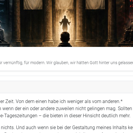
r vernünftig, für modern. Wir glauben, wir hätten Gott hinter uns gelasse
aber Zeit. Von dem einen habe ich weniger als vom anderen.*
 wenn der ein oder andere zuweilen nicht gelingen mag. Sollten 
ine-Tageszeitungen – die bieten in dieser Hinsicht deutlich mehr.
chts. Und auch wenn sie bei der Gestaltung meines Inhalts kein