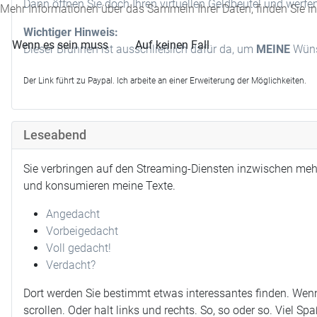
Dann öffnen Sie doch Ihren virtuellen Geldbeutel und werfe
Mehr Informationen über das Sammeln Ihrer Daten, finden Sie i
Wichtiger Hinweis:
Wenn es sein muss
Auf keinen Fall
Dieser Brunnen ist ausschließlich dafür da, um
MEINE
Wünsc
Der Link führt zu Paypal. Ich arbeite an einer Erweiterung der Möglichkeiten.
Leseabend
Sie verbringen auf den Streaming-Diensten inzwischen meh
und konsumieren meine Texte.
Angedacht
Vorbeigedacht
Voll gedacht!
Verdacht?
Dort werden Sie bestimmt etwas interessantes finden. Wenn
scrollen. Oder halt links und rechts. So, so oder so. Viel Spa