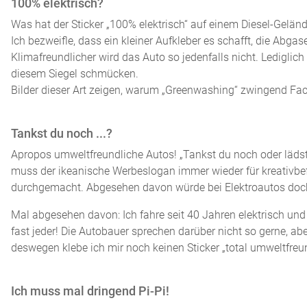
100% elektrisch?
Was hat der Sticker „100% elektrisch“ auf einem Diesel-Gelä
Ich bezweifle, dass ein kleiner Aufkleber es schafft, die Abgas
Klimafreundlicher wird das Auto so jedenfalls nicht. Ledigli
diesem Siegel schmücken.
Bilder dieser Art zeigen, warum „Greenwashing“ zwingend Fac
Tankst du noch ...?
Apropos umweltfreundliche Autos! „Tankst du noch oder läd
muss der ikeanische Werbeslogan immer wieder für kreativbefr
durchgemacht. Abgesehen davon würde bei Elektroautos doch 
Mal abgesehen davon: Ich fahre seit 40 Jahren elektrisch u
fast jeder! Die Autobauer sprechen darüber nicht so gerne, aber
deswegen klebe ich mir noch keinen Sticker „total umweltfreu
Ich muss mal dringend Pi-Pi!