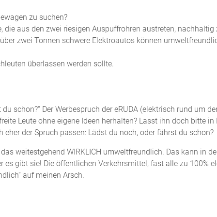
ndewagen zu suchen?
e, die aus den zwei riesigen Auspuffrohren austreten, nachhaltig 
ch über zwei Tonnen schwere Elektroautos können umweltfreundli
hleuten überlassen werden sollte.
st du schon?“ Der Werbespruch der eRUDA (elektrisch rund um 
eite Leute ohne eigene Ideen herhalten? Lasst ihn doch bitte in
eher der Spruch passen: Lädst du noch, oder fährst du schon?
nd das weitestgehend WIRKLICH umweltfreundlich. Das kann in d
 es gibt sie! Die öffentlichen Verkehrsmittel, fast alle zu 100% el
ndlich“ auf meinen Arsch.