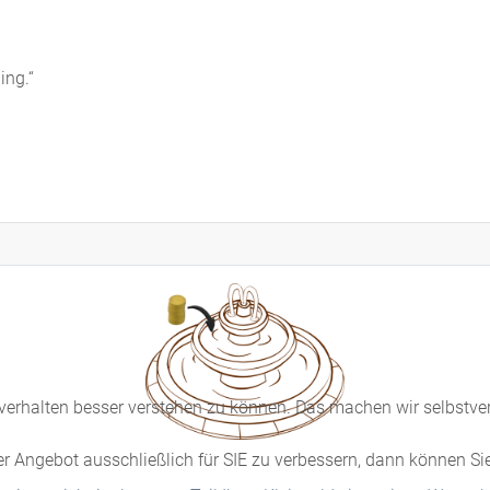
ing.“
g outsourcen
erhalten besser verstehen zu können. Das machen wir selbstvers
er Angebot ausschließlich für SIE zu verbessern, dann können Si