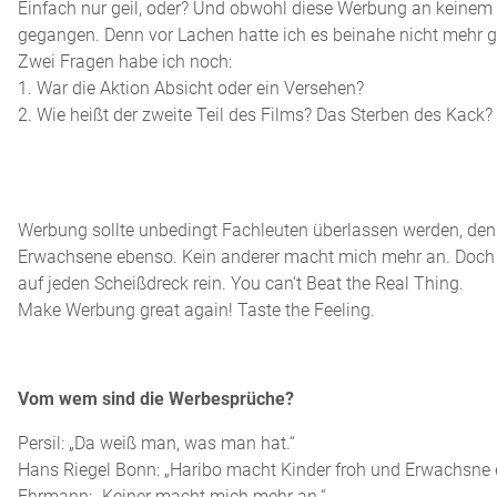
Einfach nur geil, oder? Und obwohl diese Werbung an keinem b
gegangen. Denn vor Lachen hatte ich es beinahe nicht mehr ge
Zwei Fragen habe ich noch:
1. War die Aktion Absicht oder ein Versehen?
2. Wie heißt der zweite Teil des Films? Das Sterben des Kac
Werbung sollte unbedingt Fachleuten überlassen werden, denn
Erwachsene ebenso. Kein anderer macht mich mehr an. Doch ni
auf jeden Scheißdreck rein. You can‘t Beat the Real Thing.
Make Werbung great again! Taste the Feeling.
Vom wem sind die Werbesprüche?
Persil: „Da weiß man, was man hat.“
Hans Riegel Bonn: „Haribo macht Kinder froh und Erwachsne 
Ehrmann: „Keiner macht mich mehr an.“