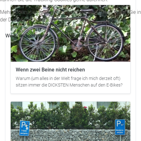
Mehr Informationen über das Sammeln Ihrer Daten, finden Sie in
der Datenschutzerklärung.
Wenn es sein muss
Auf keinen Fall
Datenschutzerklärung
|
Impressum
Wenn zwei Beine nicht reichen
Warum (um alles in der Welt frage ich mich derzeit oft)
sitzen immer die DICKSTEN Menschen auf den E-Bikes?