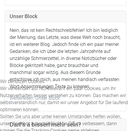
Unser Block
Nein, das ist kein Rechtschreibfehler! Ich bin lediglich
der Meinung, das Letzte, was diese Welt noch braucht,
ist ein weiterer Blog. Jedoch finde ich ein paar meiner
Gedanken, die ich über die letzten Jahrzehnte auf
unzählige Schmierzettel, in diverse Notizbücher oder
Blöcke gekritzelt habe, ganz brauchbar und
manchmal sogar witzig. Aus diesem Grunde
entschloss ich mich, aus meinen händisch verfassten
Wir benutzen Cookies
Wort-Ansammlungen Texte zu kreieren.
Wir verwenden auf NONrelevant ein paar Cookies, um Ihr
Nutzerverhalten besser verstehen zu können. Das machen wir
Weiterlesen: Unser Block
selbstverständlich nur, damit wir unser Angebot für Sie laufend
optimieren können.
Sollten Sie uns aber unter keinen Umständen helfen wollen,
unser Angebot ausschließlich für SIE zu verbessern, dann
Darf‘s a bisserl mehr sein?
können Sie die Tracking-Cookies gerne ablehnen.