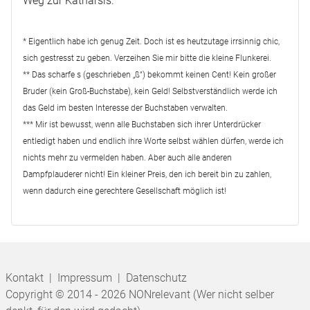
Weg zur Katharsis.
* Eigentlich habe ich genug Zeit. Doch ist es heutzutage irrsinnig chic,
sich gestresst zu geben. Verzeihen Sie mir bitte die kleine Flunkerei.
** Das scharfe s (geschrieben „ß“) bekommt keinen Cent! Kein großer
Bruder (kein Groß-Buchstabe), kein Geld! Selbstverständlich werde ich
das Geld im besten Interesse der Buchstaben verwalten.
*** Mir ist bewusst, wenn alle Buchstaben sich ihrer Unterdrücker
entledigt haben und endlich ihre Worte selbst wählen dürfen, werde ich
nichts mehr zu vermelden haben. Aber auch alle anderen
Dampfplauderer nicht! Ein kleiner Preis, den ich bereit bin zu zahlen,
wenn dadurch eine gerechtere Gesellschaft möglich ist!
Kontakt
|
Impressum
|
Datenschutz
Copyright © 2014 - 2026 NONrelevant (Wer nicht selber