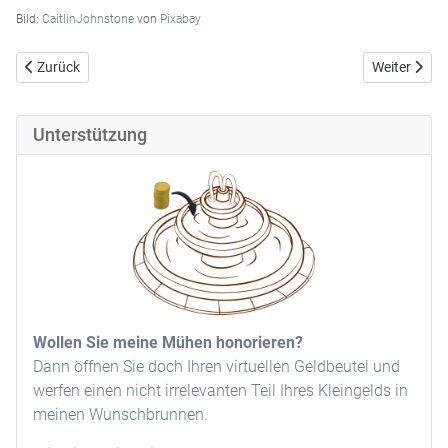
Bild:
CaitlinJohnstone
von
Pixabay
Vorheriger Beitrag: Fakten schaffen - ein Nachtrag
Nächster Be
Zurück
Weiter
Unterstützung
Wollen Sie meine Mühen honorieren?
Dann öffnen Sie doch Ihren virtuellen Geldbeutel und
werfen einen nicht irrelevanten Teil Ihres Kleingelds in
meinen Wunschbrunnen.