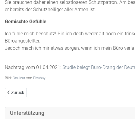
Sie brauchen daher einen selbstloseren Schutzpatron. Am beste
er bereits der Schutzheiliger aller Armen ist.
Gemischte Gefühle
Ich fühle mich beschütz! Bin ich doch weder alt noch ein trin
Büroangestellter.
Jedoch mach ich mir etwas sorgen, wenn ich mein Büro verla
Nachtrag vom 01.04.2021:
Studie belegt Büro-Drang der Deu
Bild:
Couleur
von
Pixabay
Vorheriger Beitrag: 450 Euro Job
Zurück
Unterstützung