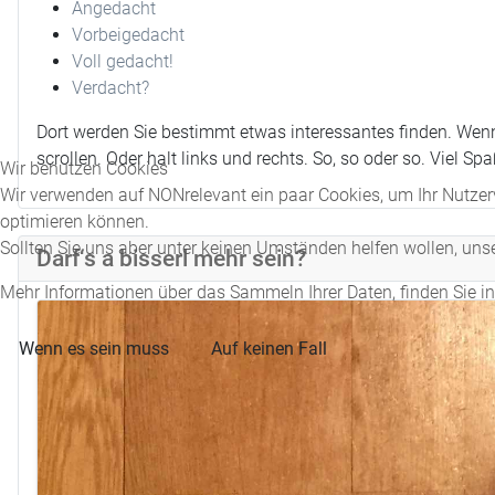
Angedacht
Vorbeigedacht
Voll gedacht!
Verdacht?
Dort werden Sie bestimmt etwas interessantes finden. Wenn
scrollen. Oder halt links und rechts. So, so oder so. Viel Spa
Wir benutzen Cookies
Wir verwenden auf NONrelevant ein paar Cookies, um Ihr Nutzerv
optimieren können.
Sollten Sie uns aber unter keinen Umständen helfen wollen, uns
Darf‘s a bisserl mehr sein?
Mehr Informationen über das Sammeln Ihrer Daten, finden Sie i
Wenn es sein muss
Auf keinen Fall