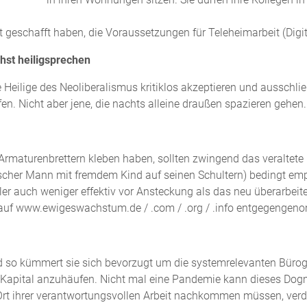
cht geschafft haben, die Voraussetzungen für Teleheimarbeit (Dig
hst heiligsprechen
ige Heilige des Neoliberalismus kritiklos akzeptieren und aussch
n. Nicht aber jene, die nachts alleine draußen spazieren gehen.
 Armaturenbrettern kleben haben, sollten zwingend das veraltete
olischer Mann mit fremdem Kind auf seinen Schultern) bedingt 
r auch weniger effektiv vor Ansteckung als das neu überarbeitet
t auf www.ewigeswachstum.de / .com / .org / .info entgegengen
d so kümmert sie sich bevorzugt um die systemrelevanten Bürog
als Kapital anzuhäufen. Nicht mal eine Pandemie kann dieses Do
rt ihrer verantwortungsvollen Arbeit nachkommen müssen, verdie