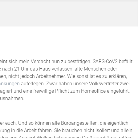
heint sich mein Verdacht nun zu bestätigen. SARS-CoV2 befällt
e nach 21 Uhr das Haus verlassen, alte Menschen oder
n, nicht jedoch Arbeitnehmer. Wie sonst ist es zu erklären,
änkungen
auferlegen. Zwar haben unsere Volksvertreter zwei
ert und eine freiwillige Pflicht zum Homeoffice eingeführt,
 Ausnahmen.
r euch. Und so können alle Büroangestellten, die eigentlich
ng in die Arbeit fahren. Sie brauchen nicht isoliert und allein
in den von Aerosol-Wolken behangenen Großraumbüros treffen.