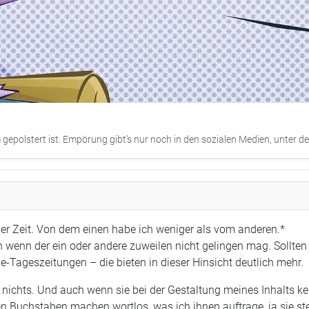
epolstert ist. Empörung gibt’s nur noch in den sozialen Medien, unter der
aber Zeit. Von dem einen habe ich weniger als vom anderen.*
 wenn der ein oder andere zuweilen nicht gelingen mag. Sollten 
ine-Tageszeitungen – die bieten in dieser Hinsicht deutlich mehr.
chts. Und auch wenn sie bei der Gestaltung meines Inhalts kein
en Buchstaben machen wortlos, was ich ihnen auftrage, ja sie s