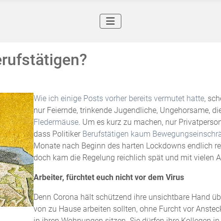
erufstätigen?
Wie ich einige Posts vorher bereits vermutet hatte
, sc
nur Feiernde, trinkende Jugendliche, Ungehorsame, di
Fledermäuse
. Um es kurz zu machen, nur Privatpersone
dass Politiker
Berufstätigen kaum Bewegungseinschr
Monate nach Beginn des harten Lockdowns endlich reagi
doch kam die Regelung reichlich spät und mit vielen
Arbeiter, fürchtet euch nicht vor dem Virus
Denn Corona hält schützend ihre unsichtbare Hand übe
von zu Hause arbeiten sollten, ohne Furcht vor Anstecku
in ihren Wohnungen sitzen. Sie dürfen ihre Kollegen 