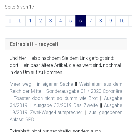
Seite 6 von 17
1
2
3
4
5
6
7
8
9
10
Extrablatt - recycelt
Und hier – also nachdem Sie dem Link gefolgt sind:
dort – ein paar ältere Artikel, die es wert sind, nochmal
in den Umlauf zu kommen.
Meer weg - in eigener Sache
||
Weisheiten aus dem
Reich der Mitte
||
Sonderausgabe 01 / 2020 Coronära
||
Toaster doch nicht so dumm wie Brot
||
Ausgabe
34/2019
||
Ausgabe 32/2019 Das Zweite
||
Ausgabe
19/2019 Zwei-Wege-Lautsprecher
||
aus gegebenen
Anlass: SPD
Extrablatt: nicht nur nachhaltig, sondern auch