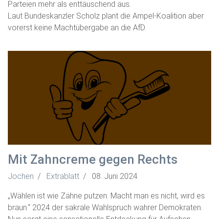
Parteien mehr als enttäuschend aus.
Laut Bundeskanzler Scholz plant die Ampel-Koalition aber
vorerst keine Machtübergabe an die AfD.
Mit Zahncreme gegen Rechts
Jochen
Extrablatt
08. Juni 2024
„Wählen ist wie Zähne putzen. Macht man es nicht, wird es
braun.“ 2024 der sakrale Wahlspruch wahrer Demokraten.