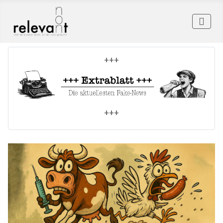
+++
+++