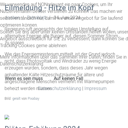
Wir verwenden auf NONrelevant ein paar Cookies, um Ihr
Eilmeldung - Hitze im Kopf
Nutzerverhalten besser verstehen zu können. Das machen wir
Jochen
Extrablatt
04. Juni 2024
selbstverständlich nur, damit wir unser Angebot für Sie laufend
optimieren können.
Regierung ruft angesichts der totalen Umstellung auf
Sollten Sie uns aber unter keinen Umständen helfen wollen, unse
alternative Energie alle Bürger auf, diesen Sommer Strom
Angebot ausschließlich für SIE zu verbessern, dann können Sie d
zu sparen.
Tracking-Cookies gerne ablehnen.
Wie das Energieministerium mitteilt, ist der Grund jedoch
Mehr Informationen über das Sammeln Ihrer Daten, finden Sie in
nicht, dass Photovoltaik und Windräder zu wenig Energie
Datenschutzerklärung.
erzeugen würden, sondern, dass dieses Jahr wegen
anhaltender Kälte Hitzeschutzräume für ältere und
Wenn es sein muss
Auf keinen Fall
angeschlagene Menschen vermehrt mit Wärmepumpen
Datenschutzerklärung
|
Impressum
beheizt werden müssen.
Bild:
geralt
von
Pixabay